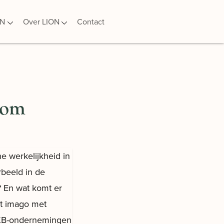
ON
Over LION
Contact
 om
e werkelijkheid in
rbeeld in de
k? En wat komt er
et imago met
MKB-ondernemingen