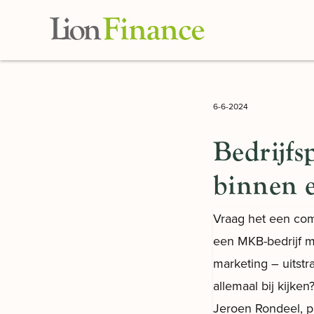
Skip to main content
6-6-2024
Bedrijfs
binnen e
Vraag het een comm
een MKB-bedrijf moe
marketing – uitstr
allemaal bij kijk
Jeroen Rondeel, 