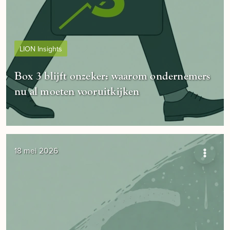
LION Insights
Box 3 blijft onzeker: waarom ondernemers
nu al moeten vooruitkijken
18 mei 2026