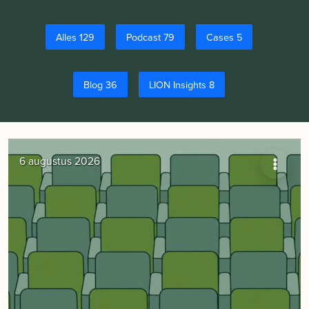
Alles 129
Podcast 79
Cases 5
Blog 36
LION Insights 8
6 augustus 2026