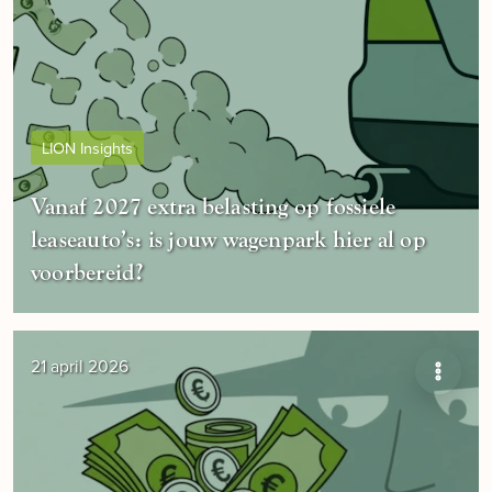
LION Insights
Vanaf 2027 extra belasting op fossiele
leaseauto’s: is jouw wagenpark hier al op
voorbereid?
21 april 2026