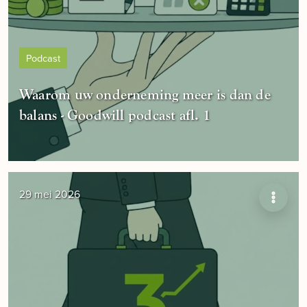
Podcast
Waarom uw onderneming meer is dan de
balans - Goodwill podcast afl. 1
29 mei 2026