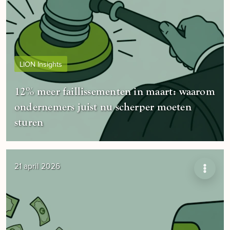
LION Insights
12% meer faillissementen in maart: waarom
ondernemers juist nu scherper moeten
sturen
21 april 2026