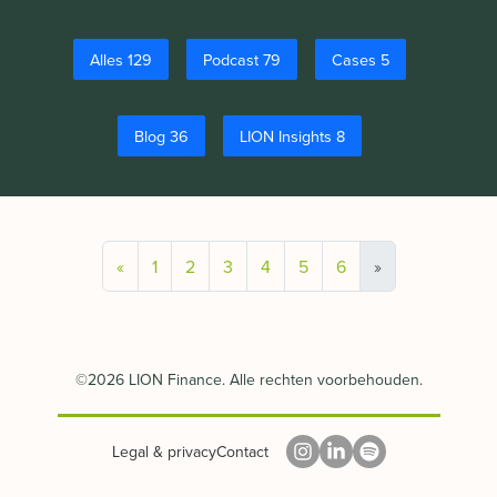
Alles 129
Podcast 79
Cases 5
Blog 36
LION Insights 8
«
1
2
3
4
5
6
»
©2026 LION Finance. Alle rechten voorbehouden.
Legal & privacy
Contact