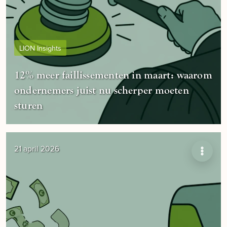
LION Insights
12% meer faillissementen in maart: waarom
ondernemers juist nu scherper moeten
sturen
21 april 2026