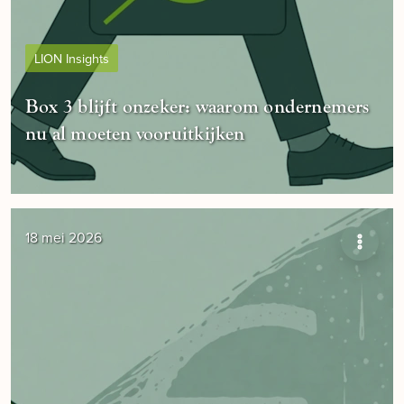
LION Insights
Box 3 blijft onzeker: waarom ondernemers
nu al moeten vooruitkijken
18 mei 2026