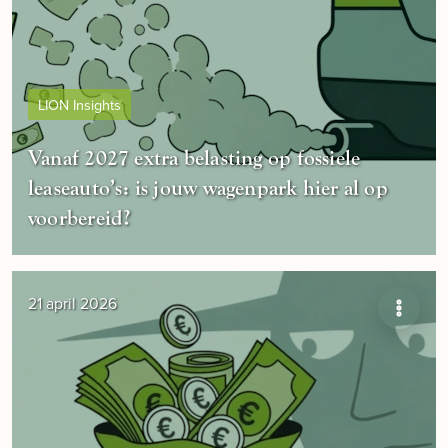
LION Insights
Vanaf 2027 extra belasting op fossiele
leaseauto’s: is jouw wagenpark hier al op
voorbereid?
21 april 2026