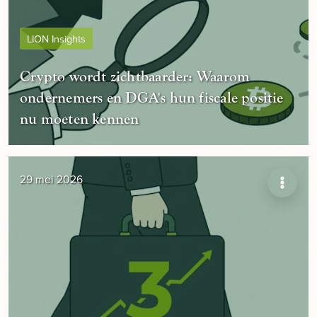
LION Insights
Crypto wordt zichtbaarder: Waarom
ondernemers en DGA's hun fiscale positie
nu moeten kennen
29 mei 2026