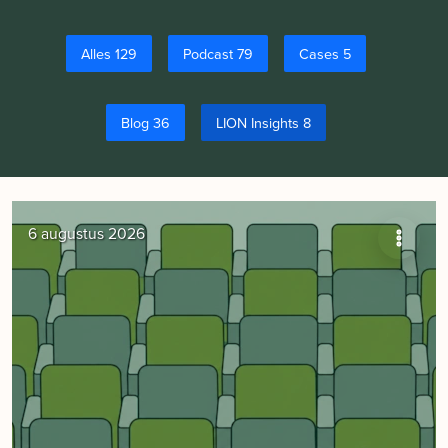
Alles 129
Podcast 79
Cases 5
Blog 36
LION Insights 8
6 augustus 2026