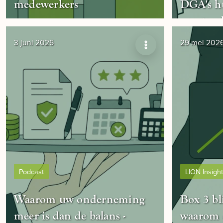
medewerkers
DGA's hu
moeten 
3 juni 2026
29 mei 202
Podcast
LION Insigh
Waarom uw onderneming
Box 3 bl
meer is dan de balans -
waarom 