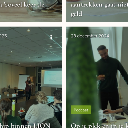
 'zoveel keer de
aantrekken gaat nie
geld
2025
28 december 2024
Podcast
ship binnen LION
Op je plek en in je k