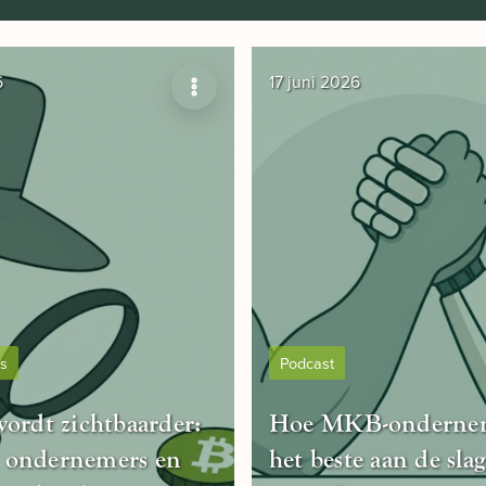
6
17 juni 2026
ts
Podcast
ordt zichtbaarder:
Hoe MKB-onderne
ondernemers en
het beste aan de sl