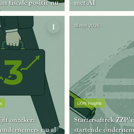
n fiscale positie nu
met AI
kennen
6
18 mei 2026
ts
LION Insights
ijft onzeker:
Startersaftrek ZZP’e
ondernemers nu al
startende ondernem