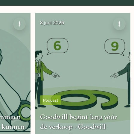
8 juni 2026
Podcast
mingen
Goodwill begint lang vóór
ag kunnen
de verkoop - Goodwill