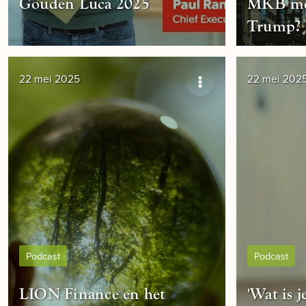
Gouden Luca 2025
MKB met
Trump?
22 mei 2025
22 mei 202
Podcast
Podcast
LION Finance en het
'Wat is j