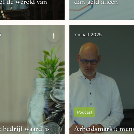
 de wereld van
dan geld alleen
5
7 maart 2025
Podcast
e bedrijf waard' is
Arbeidsmarkt: men