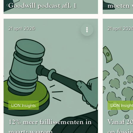
Goodwill podcast afl. 1
moeten 
21 april 2026
21 april 202
LION Insights
LION Insigh
12% meer faillissementen in
Vanaf 20
maart: waarom
op fossie