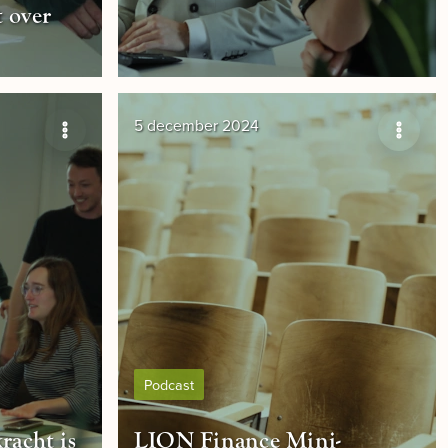
t over
5 december 2024
Podcast
racht is
LION Finance Mini-