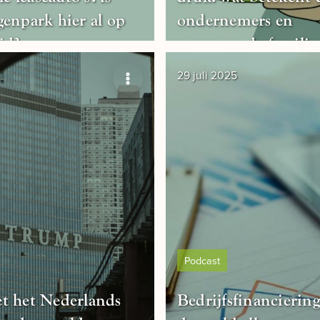
enpark hier al op
ondernemers en
id?
vermogende familie
29 juli 2025
Podcast
t het Nederlands
Bedrijfsfinanciering