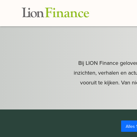
Skip to main content
Bij LION Finance geloven
inzichten, verhalen en ac
vooruit te kijken. Van n
Alles