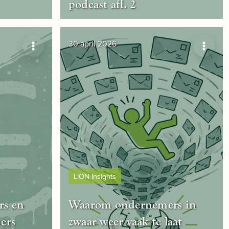
podcast afl. 2
30 april 2026
LION Insights
rs en
Waarom ondernemers in
ers
zwaar weer vaak te laat