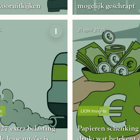
vooruitkijken
mogelijk geschrapt
6
21 april 2026
ts
LION Insights
27 extra belasting
Papieren schenking
le leaseauto’s: is
druk: wat betekent 