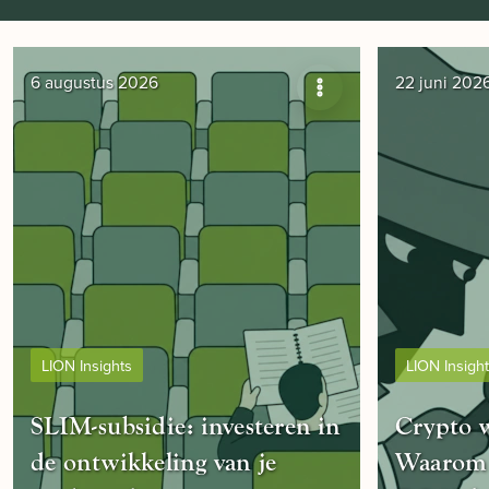
6 augustus 2026
22 juni 202
LION Insights
LION Insigh
SLIM-subsidie: investeren in
Crypto w
de ontwikkeling van je
Waarom 