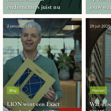
ondernemers juist nu
jouw wag
scherper moeten sturen
voorbere
2 januari 2026
29 juli 2025
Blog
Podcast
LION wint een Exact
Wat moe