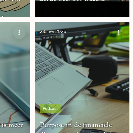
s?
23 mei 2025
Podcast
 is meer
Purpose in de financiële